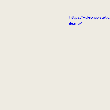
https://video.wixs
ile.mp4