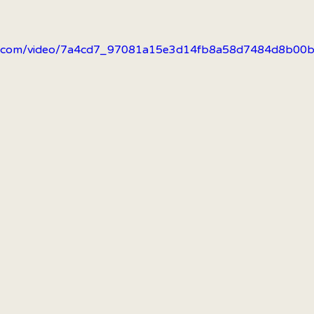
tatic.com/video/7a4cd7_97081a15e3d14fb8a58d7484d8b0