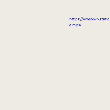
https://video.wixst
e.mp4