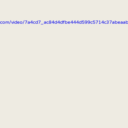
atic.com/video/7a4cd7_ac84d4dfbe444d599c5714c37abeaa